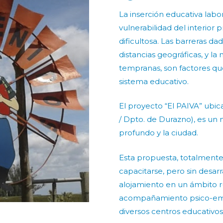
La inserción educativa labo
vulnerabilidad del interior
dificultosa. Las barreras da
distancias geográficas, y l
tempranas, son factores qu
sistema educativo.
El proyecto “El PAIVA” ubica
/ Dpto. de Durazno), es un
profundo y la ciudad.
Esta propuesta, totalmente g
capacitarse, pero sin desarr
alojamiento en un ámbito r
acompañamiento psico-emoci
diversos centros educativos