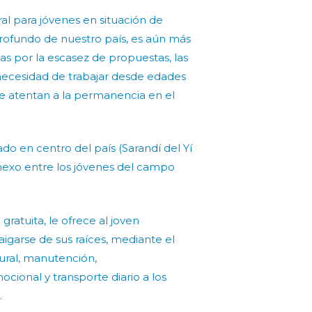
ral para jóvenes en situación de
 profundo de nuestro país, es aún más
das por la escasez de propuestas, las
a necesidad de trabajar desde edades
e atentan a la permanencia en el
do en centro del país (Sarandí del Yí
 nexo entre los jóvenes del campo
ratuita, le ofrece al joven
aigarse de sus raíces, mediante el
ural, manutención,
onal y transporte diario a los
.