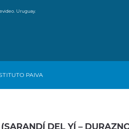
evideo. Uruguay.
O
LA FUNDACIÓN
DONACIONES ESPECIALES
C
STITUTO PAIVA
 (SARANDÍ DEL YÍ – DURAZNO