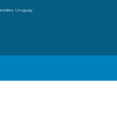
tevideo. Uruguay.
O
LA FUNDACIÓN
DONACIONES ESPECIALES
C