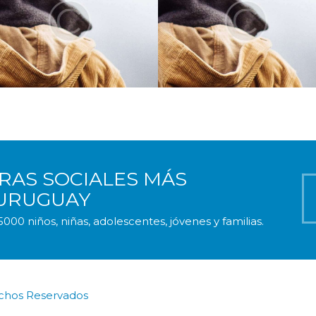
RAS SOCIALES MÁS
 URUGUAY
000 niños, niñas, adolescentes, jóvenes y familias.
echos Reservados