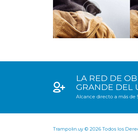
LA RED DE OB
GRANDE DEL
Alcance directo a más de 5
Trampolin.uy © 2026 Todos los Der