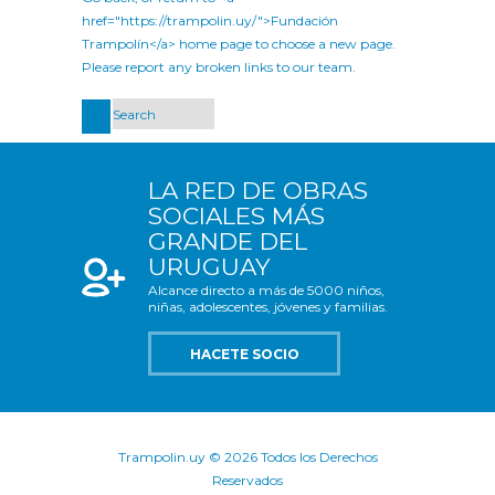
href="https://trampolin.uy/">Fundación
Trampolín</a> home page to choose a new page.
Please report any broken links to our team.
LA RED DE OBRAS
SOCIALES MÁS
GRANDE DEL
URUGUAY
Alcance directo a más de 5000 niños,
niñas, adolescentes, jóvenes y familias.
HACETE SOCIO
Trampolin.uy © 2026 Todos los Derechos
Reservados