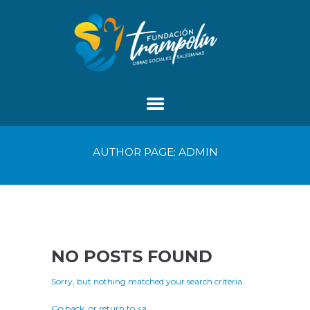
AUTHOR PAGE: ADMIN
NO POSTS FOUND
Sorry, but nothing matched your search criteria.
Go back, or return to <a