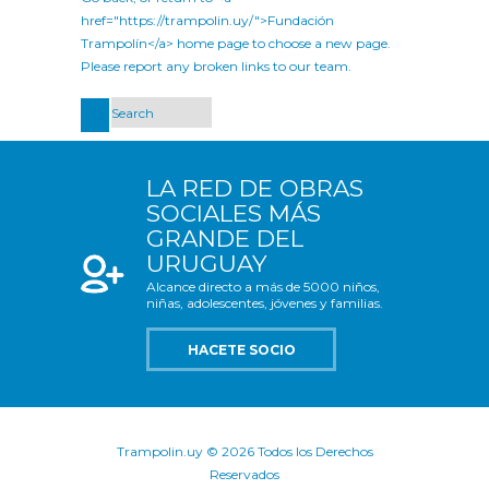
href="https://trampolin.uy/">Fundación
Trampolín</a> home page to choose a new page.
Please report any broken links to our team.
LA RED DE OBRAS
SOCIALES MÁS
GRANDE DEL
URUGUAY
Alcance directo a más de 5000 niños,
niñas, adolescentes, jóvenes y familias.
HACETE SOCIO
Trampolin.uy © 2026 Todos los Derechos
Reservados